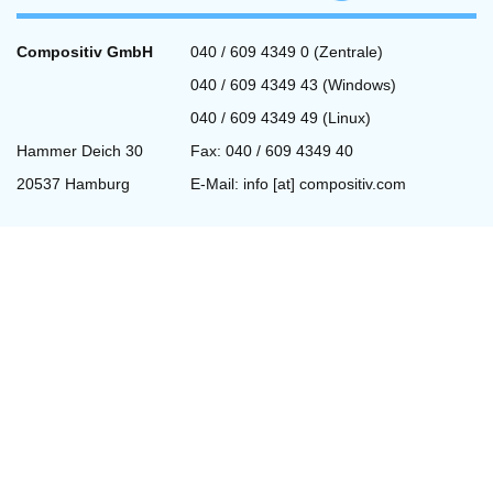
Compositiv GmbH
040 / 609 4349 0 (Zentrale)
040 / 609 4349 43 (Windows)
040 / 609 4349 49 (Linux)
Hammer Deich 30
Fax: 040 / 609 4349 40
20537 Hamburg
E-Mail:
info [at] compositiv.com
Fernwartung
Wir benutzen zur Fernwartung
Teamviewer.
weiterlesen »
Offene Stellen
bei uns