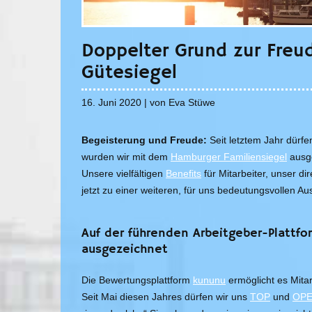
Doppelter Grund zur Freud
Gütesiegel
16. Juni 2020 | von Eva Stüwe
Begeisterung und Freude:
Seit letztem Jahr dürfe
wurden wir mit dem
Hamburger Familiensiegel
ausge
Unsere vielfältigen
Benefits
für Mitarbeiter, unser d
jetzt zu einer weiteren, für uns bedeutungsvollen A
Auf der führenden Arbeitgeber-Plattf
ausgezeichnet
Die Bewertungsplattform
kununu
ermöglicht es Mita
Seit Mai diesen Jahres dürfen wir uns
TOP
und
OPE