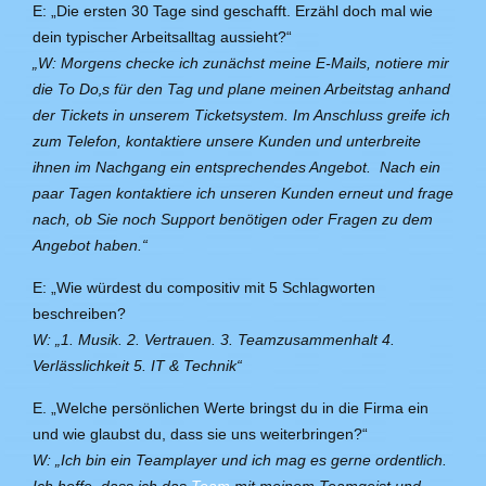
E: „Die ersten 30 Tage sind geschafft. Erzähl doch mal wie
dein typischer Arbeitsalltag aussieht?“
„W: Morgens checke ich zunächst meine E-Mails, notiere mir
die
To
Do
‚
s für den Tag und plane meinen Arbeitstag anhand
der Tickets in unserem Ticketsystem. Im Anschluss greife ich
zum Telefon, kontaktiere unsere Kunden und unterbreite
ihnen im Nachgang ein entsprechendes Angebot. Nach ein
paar Tagen kontaktiere ich unseren Kunden erneut und frage
nach, ob Sie noch Support benötigen oder Fragen zu dem
Angebot haben.“
E: „Wie würdest du compositiv mit 5 Schlagworten
beschreiben?
W: „1. Musik. 2. Vertrauen. 3. Teamzusammenhalt 4.
Verlässlichkeit 5. IT & Technik“
E. „Welche persönlichen Werte bringst du in die Firma ein
und wie glaubst du, dass sie uns weiterbringen?“
W: „
Ich
bin ein Teamplayer und ich mag es gerne ordentlich.
Ich hoffe, dass ich das
Team
mit meinem Teamgeist und