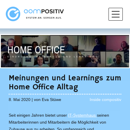
Meinungen und Learnings zum
Home Office Alltag
8. Mai 2020 | von Eva Stüwe
Inside compositiv
Seit einigen Jahren bietet unser
IT-Systemhaus
seinen
Mitarbeiterinnen und Mitarbeitern die Möglichkeit von
Zuhause aus zu arbeiten. So umfangreich und