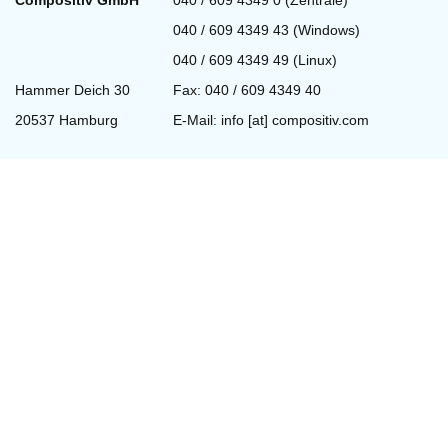
Compositiv GmbH
040 / 609 4349 0 (Zentrale)
040 / 609 4349 43 (Windows)
040 / 609 4349 49 (Linux)
Hammer Deich 30
Fax: 040 / 609 4349 40
20537 Hamburg
E-Mail:
info [at] compositiv.com
Fernwartung
Wir benutzen zur Fernwartung
Teamviewer.
weiterlesen »
Offene Stellen
bei uns
Wir suchen immer "plietsche" Verstärkung!