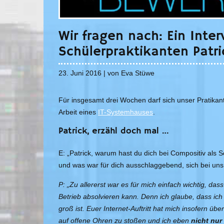
Wir fragen nach: Ein Inte
Schülerpraktikanten Patri
23. Juni 2016 | von Eva Stüwe
Für insgesamt drei Wochen darf sich unser Pratikant 
Arbeit eines
IT-Systemhauses
.
Patrick, erzähl doch mal …
E: „Patrick, warum hast du dich bei Compositiv als
und was war für dich ausschlaggebend, sich bei un
P: „Zu allererst war es für mich einfach wichtig, das
Betrieb absolvieren kann. Denn ich glaube, dass ic
groß ist. Euer Internet-Auftritt hat mich insofern üb
auf offene Ohren zu stoßen und ich eben
nicht nu