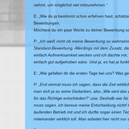
nehmt, um möglichst viel mitzunehmen.“
E: „Wie du ja bestimmt schon erfahren hast, schätzen
Bewerbungen.
Möchtest du ein paar Worte zu deiner Bewerbung s
P: „Ich weiß nicht ob meine Bewerbung so wahnsinni
Standard-Bewerbung. Allerdings mit dem Zusatz, dass
einfach Aufmerksamkeit wecken und ich dachte mir,
einfach gut aufgehoben wäre. Und ja, es hat ja funkti
E: „Wie gefallen dir die ersten Tage bei uns? Was ge
P: „Erst einmal muss ich sagen, dass die Zeit wirkli
man sich ja so seine Gedanken, also „Wie wird das 
für das Richtige entschieden?“ usw. Deshalb war fü
muss sagen, ich bereue meine Entscheidung nicht! Ga
laufenden Betrieb mit und ich durfte sogar einen T
miteinander wirklich toll. Man arbeitet hier nicht nu